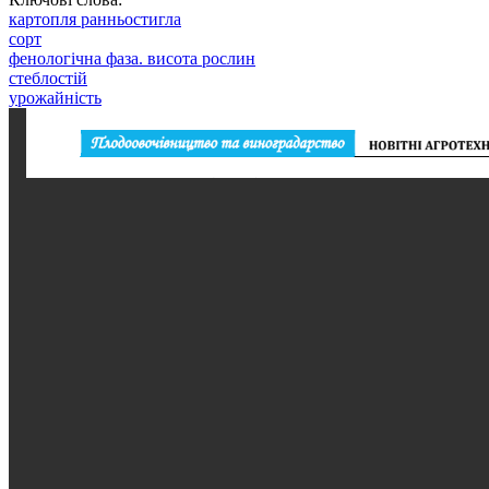
картопля ранньостигла
сорт
фенологічна фаза. висота рослин
стеблостій
урожайність