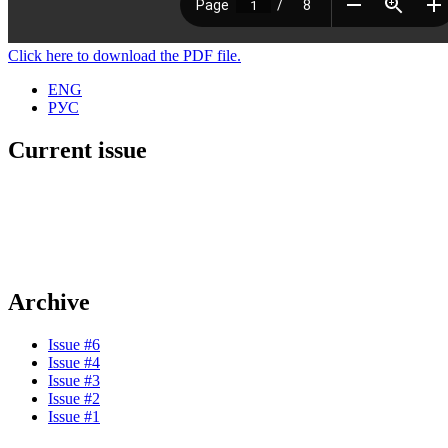
Click here to download the PDF file.
ENG
РУС
Current issue
Archive
Issue #6
Issue #4
Issue #3
Issue #2
Issue #1