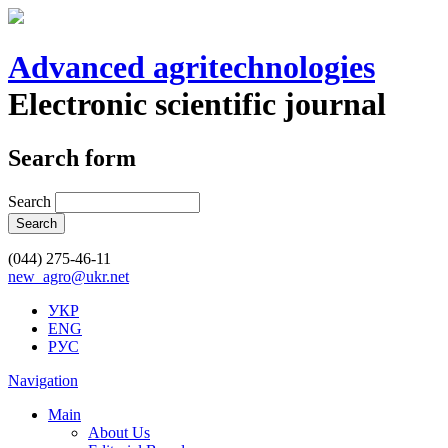
Advanced agritechnologies
Electronic scientific journal
Search form
Search
(044) 275-46-11
new_agro@ukr.net
УКР
ENG
РУС
Navigation
Main
About Us