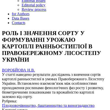
Editorial Board
Editorial policy
Review process
for Authors
Data Bases
Contacts
РОЛЬ І ЗНАЧЕННЯ СОРТУ У
ФОРМУВАННІ УРОЖАЮ
КАРТОПЛІ РАННЬОСТИГЛОЇ В
ПРАВОБЕРЕЖНОМУ ЛІСОСТЕПУ
УКРАЇНИ
ВОРОБЙОВА Н.В.
У статті наведено результати досліджень з вивчення сортів
картоплі ранньостиглої в умовах Правобережного Лісостепу
України. Встановлено взаємозв’язок між особливостями
проходження рослинами фенологічних фаз росту і розвитку,
біометричними показниками та врожайністю картоплі
залежно від сорту.
Рубрика:
Плодоовочівництво, баштанництво та виноградарство
Ключові слова: