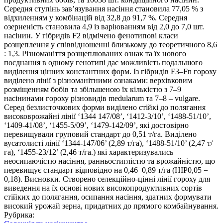
Середня ступінь зав’язування насіння становила 77,05 % з
відхиленням у комбінацій від 32,8 до 91,7 %. Середня
озерненість становила 4,9 із варіюванням від 2,0 до 7,0 шт.
насінин. У гібридів F2 відмічено фенотипові класи
розщеплення у співвідношенні близькому до теоретичного 8,6
: 1,3. Різноманіття розщеплюваних ознак та їх нового
поєднання в одному генотипі дає можливість подальшого
виділення цінних константних форм. Із гібридів F3–Fn гороху
виділено лінії з різноманітними ознаками: верхівковим
розміщенням бобів та збільшеною їх кількістю з 7–9
насінинами гороху різновидів medularum та 7–8 – vulgare.
Серед безлисточкових форми виділено стійкі до полягання
високоврожайні лінії ‘1344 147/08’, ‘1412-3/10’, ‘1488-51/10’,
‘1409-41/08’, ‘1455-5/09’, ‘1479-142/09’, які достовірно
перевищували груповий стандарт до 0,51 т/га. Виділено
вусатолисті лінії ‘1344-147/06’ (2,89 т/га), ‘1488-51/10’ (2,47 т/
га), ‘1455-23/12’ (2,46 т/га.) які характеризувались
неосипаючістю насіння, ранньостиглістю та врожайністю, що
перевищує стандарт відповідно на 0,46–0,89 т/га (HIP0,05 =
0,18). Висновки. Створено селекційно-цінні лінії гороху для
виведення на їх основі нових високопродуктивних сортів
стійких до полягання, осипання насіння, здатних формувати
високий урожай зерна, придатних до прямого комбайнування.
Рубрика: