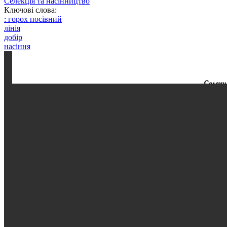
Селекція та насінництво
Ключові слова:
: горох посівний
лінія
добір
насіння