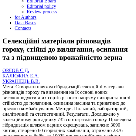
Editorial Board
Editorial policy
Review process
for Authors
Data Bases
Contacts
Селекційні матеріали різновидів
гороху, стійкі до вилягання, осипання
та з підвищеною врожайністю зерна
ОРЛОВ С.Д.
КАЛЮЖНА Е.А.
УКРАЇНЕЦЬ В.В.
Мета. Створити шляхом гібридизації селекційні матеріали
різновидів гороху та виведення на їх основі нових
високопродуктивних сортів різного напряму використання зі
стійкістю до полягання, осипання насіння та придатних до
прямого комбайнування. Методи. Польовий, лабораторний,
аналітичний та статистичний. Результати. Досліджено у
колекційному розсаднику 735 сортозразків гороху. Проведена
гібридизація шляхом парних схрещувань, запилено 3090
квіток, створено 60 гібридних комбінацій, отримано 2376
продуктивних бобів, та 10038 шт. кондиційного насінин.