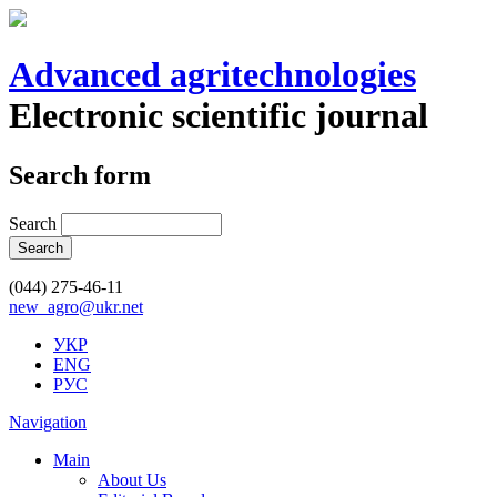
Advanced agritechnologies
Electronic scientific journal
Search form
Search
(044) 275-46-11
new_agro@ukr.net
УКР
ENG
РУС
Navigation
Main
About Us