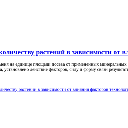
количеству растений в зависимости от 
ячменя на единице площади посева от примененных минеральных
, установлено действие факторов, силу и форму связи результа
личеству растений в зависимости от влияния факторов техноло