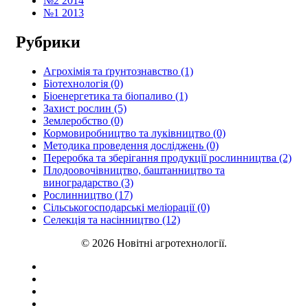
№2 2014
№1 2013
Рубрики
Агрохімія та ґрунтознавство (1)
Біотехнологія (0)
Біоенергетика та біопаливо (1)
Захист рослин (5)
Землеробство (0)
Кормовиробництво та луківництво (0)
Методика проведення досліджень (0)
Переробка та зберігання продукції рослинництва (2)
Плодоовочівництво, баштанництво та
виноградарство (3)
Рослинництво (17)
Сільськогосподарські меліорації (0)
Селекція та насінництво (12)
© 2026 Новітні агротехнології.