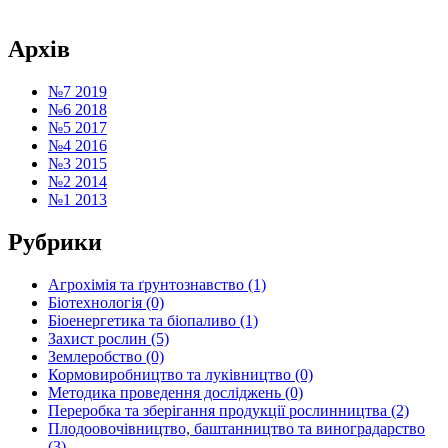
Архів
№7 2019
№6 2018
№5 2017
№4 2016
№3 2015
№2 2014
№1 2013
Рубрики
Агрохімія та ґрунтознавство (1)
Біотехнологія (0)
Біоенергетика та біопаливо (1)
Захист рослин (5)
Землеробство (0)
Кормовиробництво та луківництво (0)
Методика проведення досліджень (0)
Переробка та зберігання продукції рослинництва (2)
Плодоовочівництво, баштанництво та виноградарство
(3)