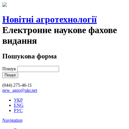
Новітні агротехнології
Електронне наукове фахове
видання
Пошукова форма
Пошук
(044) 275-46-11
new_agro@ukr.net
УКР
ENG
РУС
Navigation