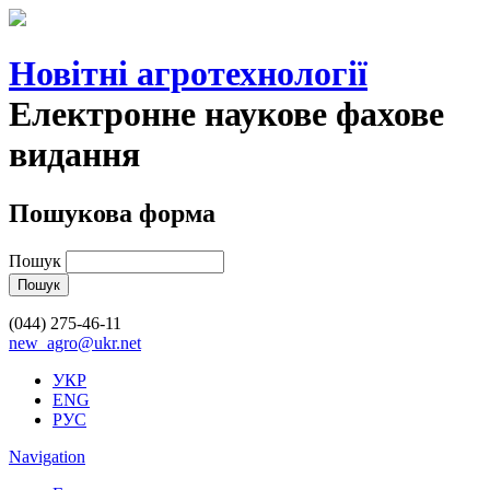
Новітні агротехнології
Електронне наукове фахове
видання
Пошукова форма
Пошук
(044) 275-46-11
new_agro@ukr.net
УКР
ENG
РУС
Navigation