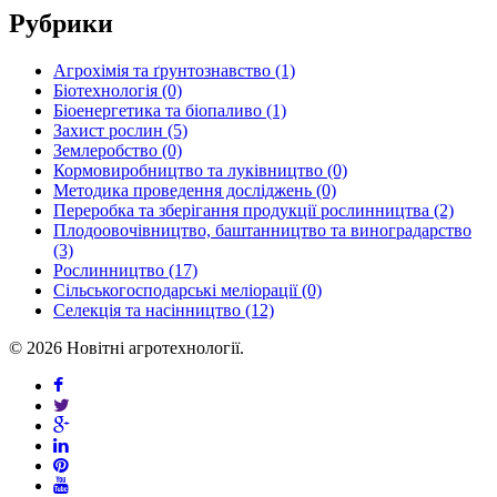
Рубрики
Агрохімія та ґрунтознавство (1)
Біотехнологія (0)
Біоенергетика та біопаливо (1)
Захист рослин (5)
Землеробство (0)
Кормовиробництво та луківництво (0)
Методика проведення досліджень (0)
Переробка та зберігання продукції рослинництва (2)
Плодоовочівництво, баштанництво та виноградарство
(3)
Рослинництво (17)
Сільськогосподарські меліорації (0)
Селекція та насінництво (12)
© 2026 Новітні агротехнології.